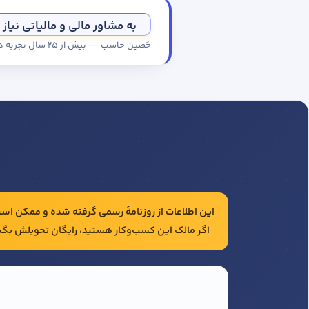
به مشاور مالی و مالیاتی نیاز 
حَصین حاسب — بیش از ۲۵ سال تجربه در حسابداری و مالیات شرکت‌ها
این اطلاعات از روزنامهٔ رسمی گرفته شده و ممکن است 
اگر مالک این کسب‌وکار هستید، رایگان تحویلش بگی