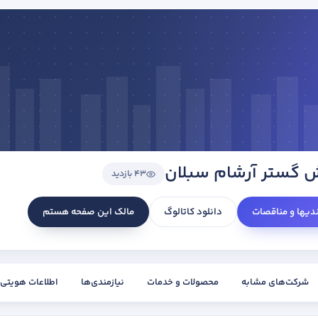
ش گستر آرشام سبلان
43 بازدید
ندیها و مناقصات
دانلود کاتالوگ
مالک این صفحه هستم
شرکت‌های مشابه
محصولات و خدمات
نیازمندی‌ها
اطلاعات هویتی