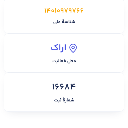
14010979766
شناسهٔ ملی
اراک
محل فعالیت
16684
شمارهٔ ثبت