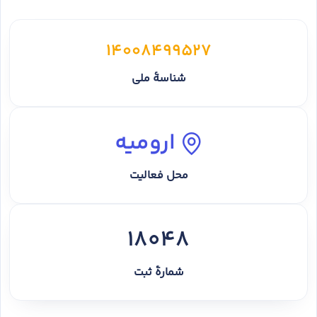
14008499527
شناسهٔ ملی
ارومیه
محل فعالیت
18048
شمارهٔ ثبت