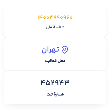
14003990960
شناسهٔ ملی
تهران
محل فعالیت
452943
شمارهٔ ثبت