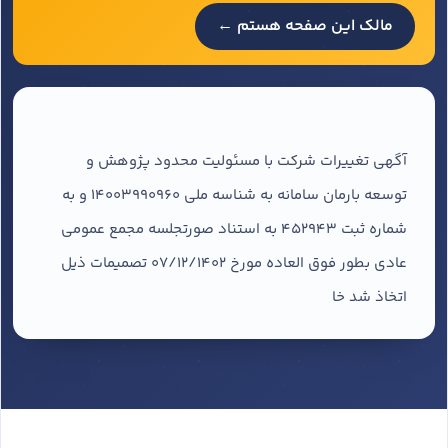
مالک این صفحه هستم ←
آگهی تغییرات شرکت با مسئولیت محدود پژوهش و
توسعه بارمان سامانه به شناسه ملی 14003990960 و به
شماره ثبت 452943 به استناد صورتجلسه مجمع عمومی
عادی بطور فوق العاده مورخ 07/12/1402 تصمیمات ذیل
اتخاذ شد خا