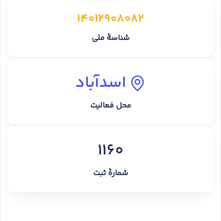
14012908082
شناسهٔ ملی
اسدآباد
محل فعالیت
1160
شمارهٔ ثبت