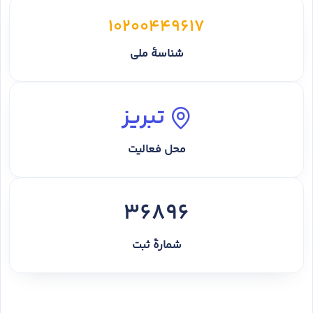
10200449617
شناسهٔ ملی
تبریز
محل فعالیت
36896
شمارهٔ ثبت