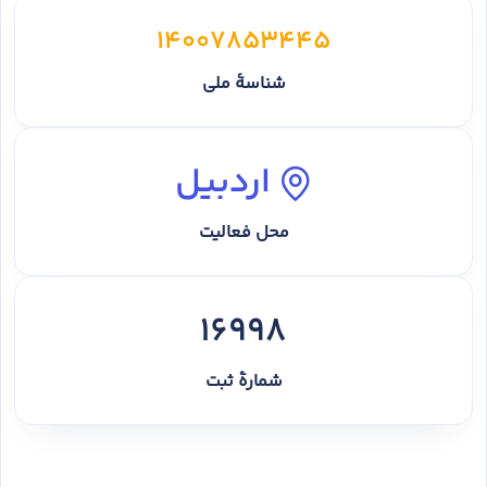
14007853445
شناسهٔ ملی
اردبیل
محل فعالیت
16998
شمارهٔ ثبت