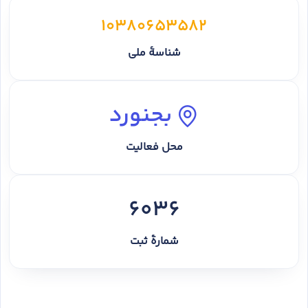
10380653582
شناسهٔ ملی
بجنورد
محل فعالیت
6036
شمارهٔ ثبت