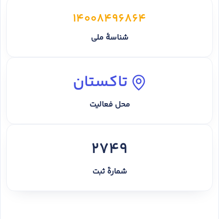
14008496864
شناسهٔ ملی
تاکستان
محل فعالیت
2749
شمارهٔ ثبت