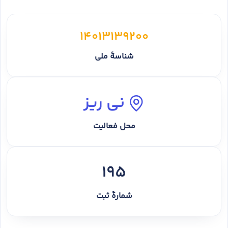
14013139200
شناسهٔ ملی
نی ریز
محل فعالیت
195
شمارهٔ ثبت