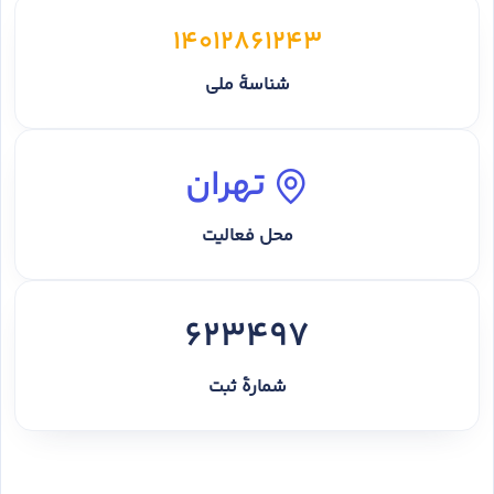
14012861243
شناسهٔ ملی
تهران
محل فعالیت
623497
شمارهٔ ثبت