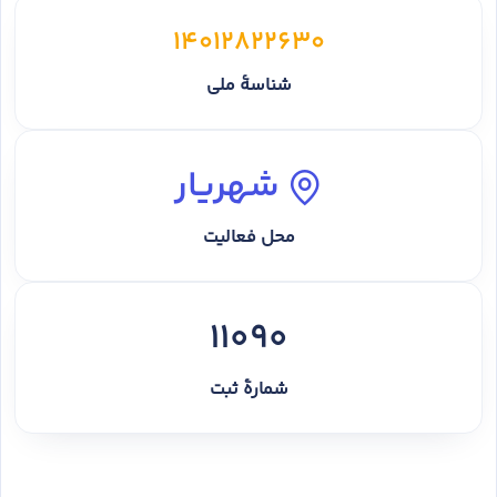
14012822630
شناسهٔ ملی
شهریار
محل فعالیت
11090
شمارهٔ ثبت