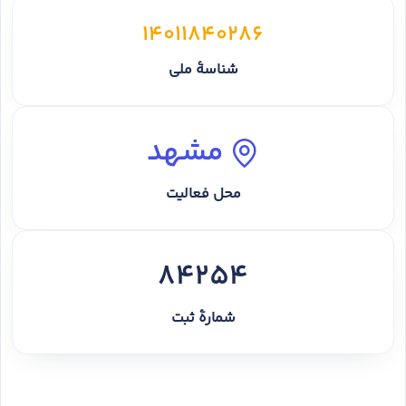
14011840286
شناسهٔ ملی
مشهد
محل فعالیت
84254
شمارهٔ ثبت