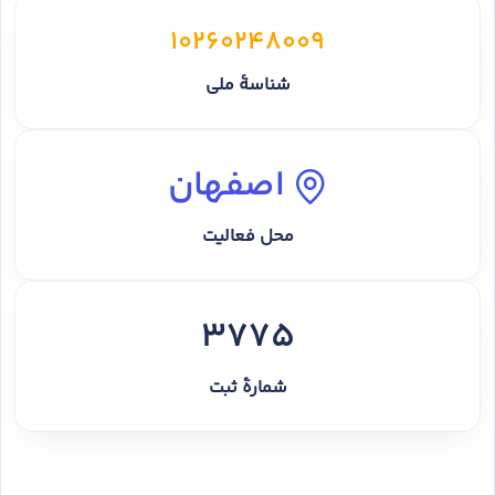
10260248009
شناسهٔ ملی
اصفهان
محل فعالیت
3775
شمارهٔ ثبت