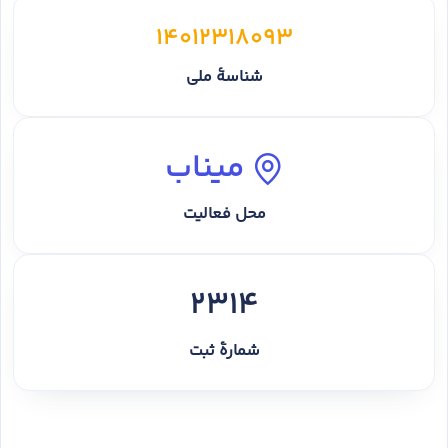
14012318093
شناسهٔ ملی
میناب
محل فعالیت
2314
شمارهٔ ثبت