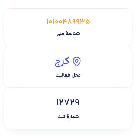
10100489935
شناسهٔ ملی
کرج
محل فعالیت
12729
شمارهٔ ثبت