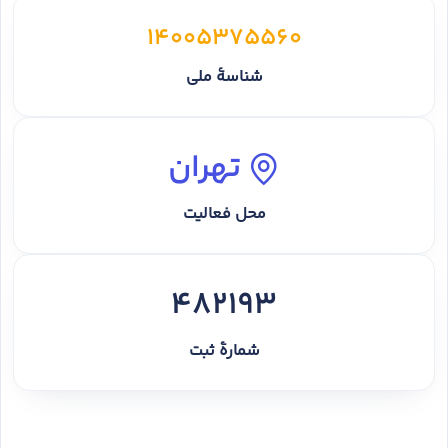
14005375560
شناسهٔ ملی
تهران
محل فعالیت
482193
شمارهٔ ثبت