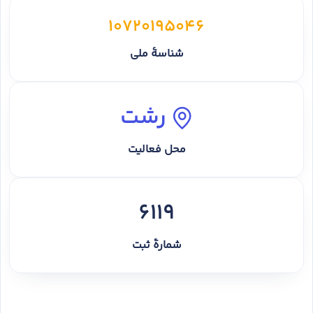
10720195046
شناسهٔ ملی
رشت
محل فعالیت
6119
شمارهٔ ثبت