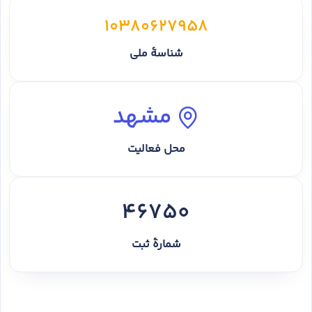
10380627958
شناسهٔ ملی
مشهد
محل فعالیت
46750
شمارهٔ ثبت