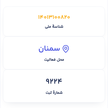
14013100820
شناسهٔ ملی
سمنان
محل فعالیت
9224
شمارهٔ ثبت