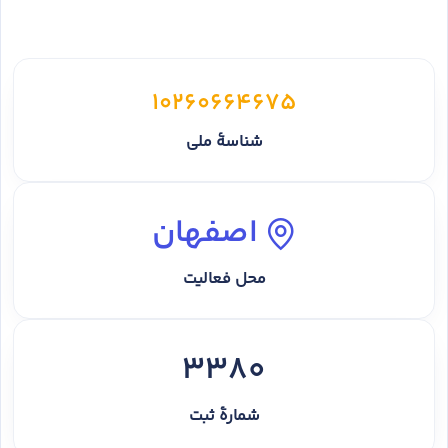
10260664675
شناسهٔ ملی
اصفهان
محل فعالیت
3380
شمارهٔ ثبت