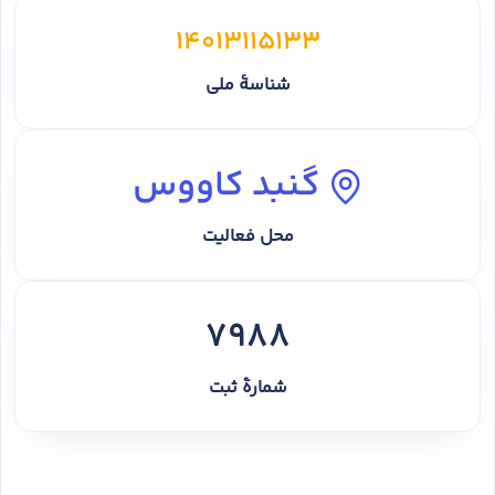
14013115133
شناسهٔ ملی
گنبد کاووس
محل فعالیت
7988
شمارهٔ ثبت