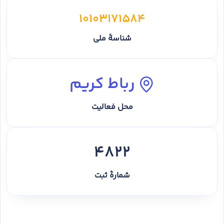
10103171584
شناسهٔ ملی
رباط کریم
محل فعالیت
4822
شمارهٔ ثبت