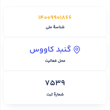
14009901866
شناسهٔ ملی
گنبد کاووس
محل فعالیت
7539
شمارهٔ ثبت