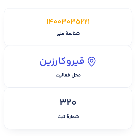
14003035221
شناسهٔ ملی
قیروکارزین
محل فعالیت
320
شمارهٔ ثبت