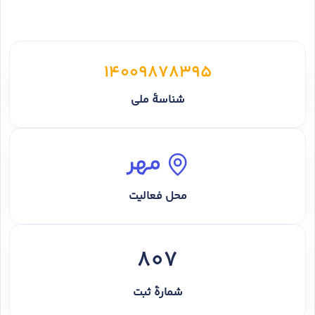
14009878395
شناسهٔ ملی
مهر
محل فعالیت
807
شمارهٔ ثبت