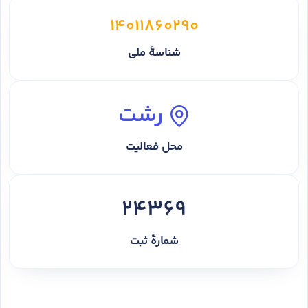
14011860290
شناسهٔ ملی
رشت
محل فعالیت
24369
شمارهٔ ثبت