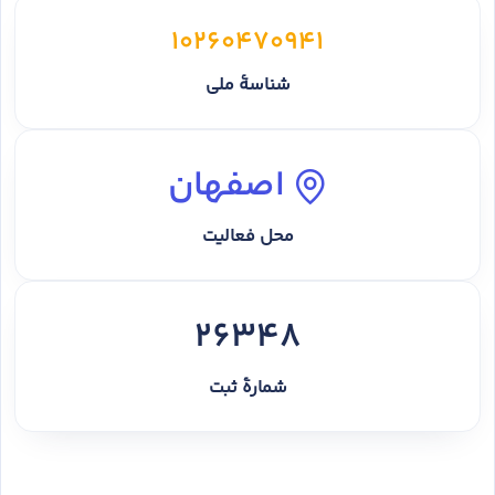
10260470941
شناسهٔ ملی
اصفهان
محل فعالیت
26348
شمارهٔ ثبت