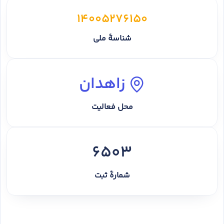
14005276150
شناسهٔ ملی
زاهدان
محل فعالیت
6503
شمارهٔ ثبت