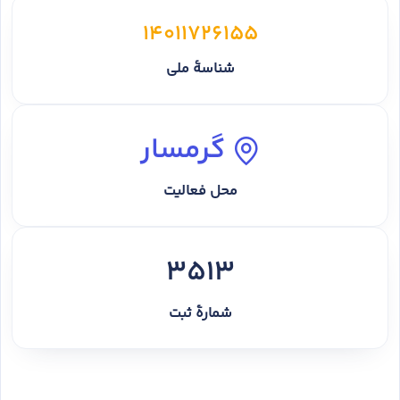
14011726155
شناسهٔ ملی
گرمسار
محل فعالیت
3513
شمارهٔ ثبت