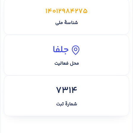
14012984275
شناسهٔ ملی
جلفا
محل فعالیت
7314
شمارهٔ ثبت