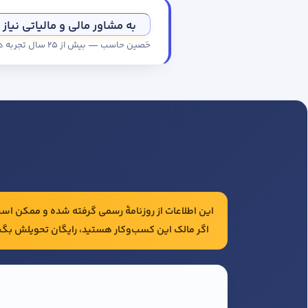
به مشاور مالی و مالیاتی نیاز 
حَصین حاسب — بیش از ۲۵ سال تجربه در حسابداری و مالیات شرکت‌ها
این اطلاعات از روزنامهٔ رسمی گرفته شده و ممکن است 
اگر مالک این کسب‌وکار هستید، رایگان تحویلش بگی