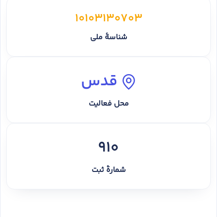
10103130703
شناسهٔ ملی
قدس
محل فعالیت
910
شمارهٔ ثبت