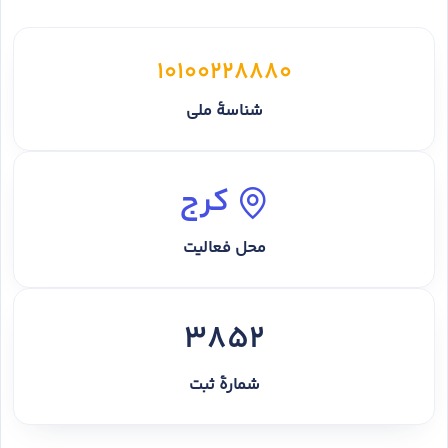
10100228880
شناسهٔ ملی
کرج
محل فعالیت
3852
شمارهٔ ثبت