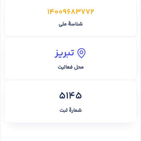
14009683772
شناسهٔ ملی
تبریز
محل فعالیت
5145
شمارهٔ ثبت