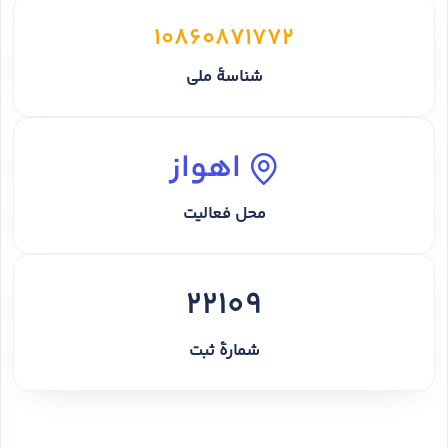
10860871772
شناسهٔ ملی
اهواز
محل فعالیت
22109
شمارهٔ ثبت