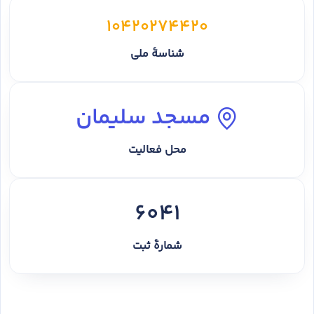
10420274420
شناسهٔ ملی
مسجد سلیمان
محل فعالیت
6041
شمارهٔ ثبت