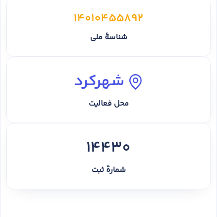
14010455892
شناسهٔ ملی
شهرکرد
محل فعالیت
14430
شمارهٔ ثبت