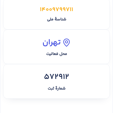
14009799711
شناسهٔ ملی
تهران
محل فعالیت
572912
شمارهٔ ثبت