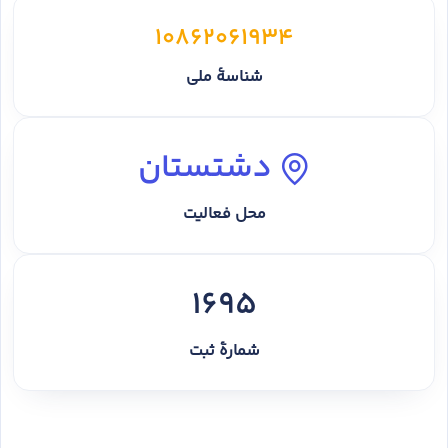
10862061934
شناسهٔ ملی
دشتستان
محل فعالیت
1695
شمارهٔ ثبت