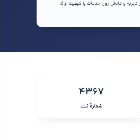
جربه و دانش روز، خدمات با کیفیت ارائه
4367
شمارهٔ ثبت
لوگ دیجیتال شما را از صفر آماده کند تا
 مالکیت این صفحه را به کاربری