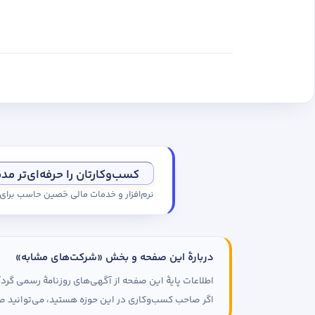
خود منتقل نمایید تا امکان مدیریت 
های رسمی- ایجاد مقاله ) را در این 
طراحی
جهت ارسال نیازمندی به این کسب و ک
جهت انتقال مالکیت صفحه به شما، بای
نسخهٔ
شوید.
تحویل
بازدیدک
کسب‌وکارتان را حرفه‌ای‌تر مد
نرم‌افزار و خدمات مالی حَصین حاسب برا
دربارهٔ این صفحه و بخش «شرکت‌های مشابه»
اطلاعات پایهٔ این صفحه از آگهی‌های روزنامهٔ رسمی گ
اگر صاحب کسب‌وکاری در این حوزه هستید، می‌توانید صف