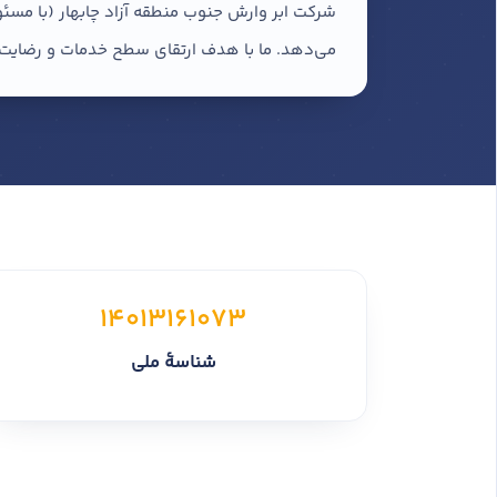
شرکت ابر وارش جنوب منطقه آزاد چابهار (با مسئ
می‌دهد. ما با هدف ارتقای سطح خدمات و رضایت م
14013161073
شناسهٔ ملی
برای این کسب‌وکار هنوز کاتالوگی بارگذا
این صفحه به صورت ماشینی و خودکار 