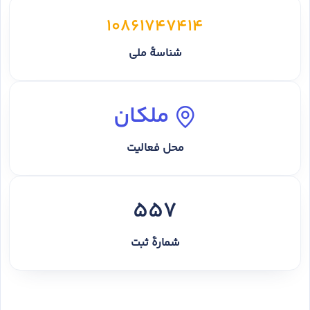
10861747414
شناسهٔ ملی
ملکان
محل فعالیت
557
شمارهٔ ثبت