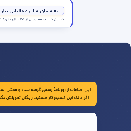
به مشاور مالی و مالیاتی نیاز 
حَصین حاسب — بیش از ۲۵ سال تجربه در حسابداری و مالیات شرکت‌ها
این اطلاعات از روزنامهٔ رسمی گرفته شده و ممکن است 
اگر مالک این کسب‌وکار هستید، رایگان تحویلش بگی