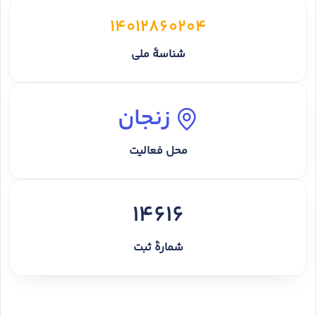
14012860204
شناسهٔ ملی
زنجان
محل فعالیت
14616
شمارهٔ ثبت