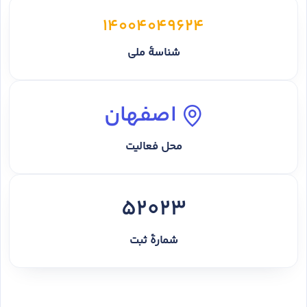
14004049624
شناسهٔ ملی
اصفهان
محل فعالیت
52023
شمارهٔ ثبت