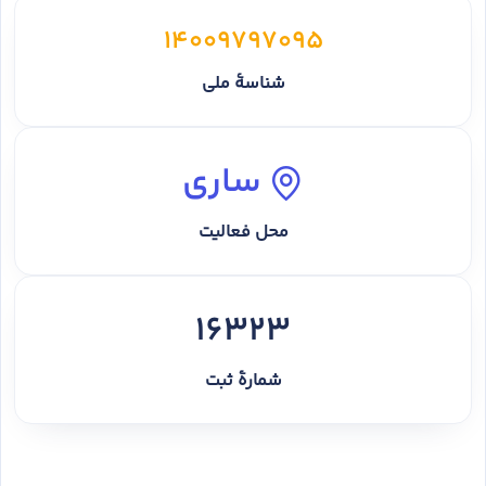
14009797095
شناسهٔ ملی
ساری
محل فعالیت
16323
شمارهٔ ثبت