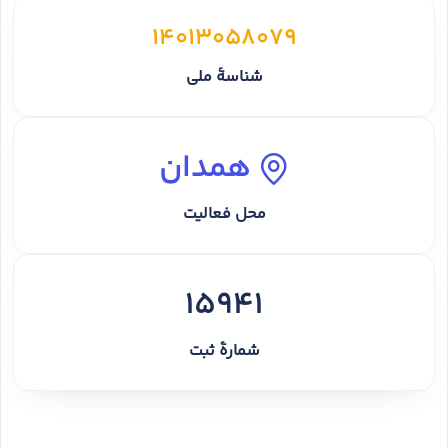
14013058079
شناسهٔ ملی
همدان
محل فعالیت
15941
شمارهٔ ثبت