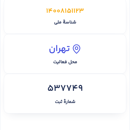
14008151123
شناسهٔ ملی
تهران
محل فعالیت
537749
شمارهٔ ثبت