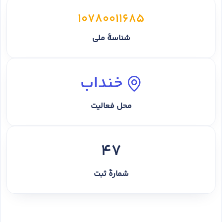
10780011685
شناسهٔ ملی
خنداب
محل فعالیت
47
شمارهٔ ثبت