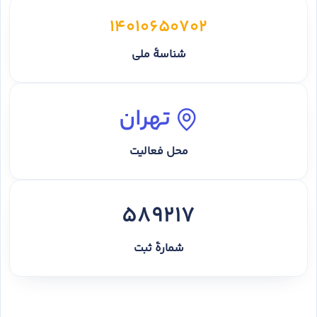
14010650702
شناسهٔ ملی
تهران
محل فعالیت
589217
شمارهٔ ثبت